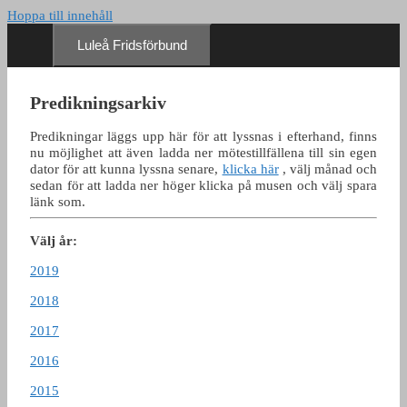
Hoppa till innehåll
Luleå Fridsförbund
Predikningsarkiv
Predikningar läggs upp här för att lyssnas i efterhand, finns
nu möjlighet att även ladda ner mötestillfällena till sin egen
dator för att kunna lyssna senare,
klicka här
, välj månad och
sedan för att ladda ner höger klicka på musen och välj spara
länk som.
Välj år:
2019
2018
2017
2016
2015