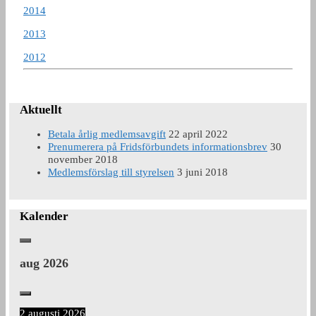
2014
2013
2012
Aktuellt
Betala årlig medlemsavgift
22 april 2022
Prenumerera på Fridsförbundets informationsbrev
30
november 2018
Medlemsförslag till styrelsen
3 juni 2018
Kalender
aug 2026
2 augusti 2026