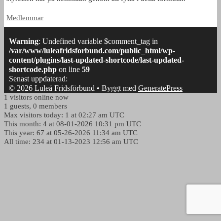
Kategorier
Medlemmar
Warning
: Undefined variable $comment_tag in
/var/www/luleafridsforbund.com/public_html/wp-
content/plugins/last-updated-shortcode/last-updated-
shortcode.php
on line
59
Senast uppdaterad:
© 2026 Luleå Fridsförbund
• Byggt med
GeneratePress
1 visitors online now
1 guests, 0 members
Max visitors today: 1 at 02:27 am UTC
This month: 4 at 08-01-2026 10:31 pm UTC
This year: 67 at 05-26-2026 11:34 am UTC
All time: 234 at 01-13-2023 12:56 am UTC