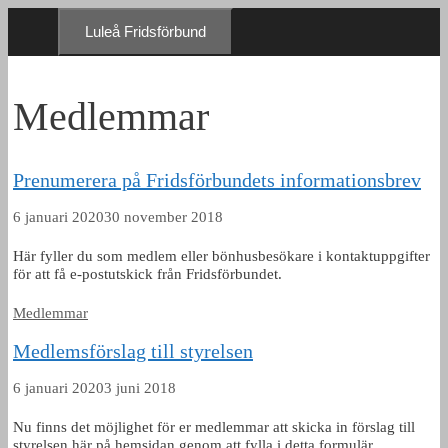
Hoppa
Luleå Fridsförbund
till
innehåll
Medlemmar
Prenumerera på Fridsförbundets informationsbrev
6 januari 2020
30 november 2018
Här fyller du som medlem eller bönhusbesökare i kontaktuppgifter
för att få e-postutskick från Fridsförbundet.
Kategorier
Medlemmar
Medlemsförslag till styrelsen
6 januari 2020
3 juni 2018
Nu finns det möjlighet för er medlemmar att skicka in förslag till
styrelsen här på hemsidan genom att fylla i detta formulär.